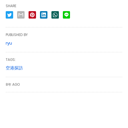
SHARE
PUBLISHED BY
ryu
TAGS:
空港探訪
8年 AGO