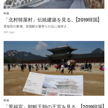
韓国
「北村韓屋村」伝統建築を見る。[2019韓国]
景福宮の東側、安国駅が最寄りの丘に保存さ…
6年 ago
韓国
「景福宮」朝鮮王朝の王宮を見る。[2019韓国]