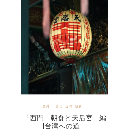
台湾
台北
,
台湾
,
朝食
「西門 朝食と天后宮」編
[台湾への道