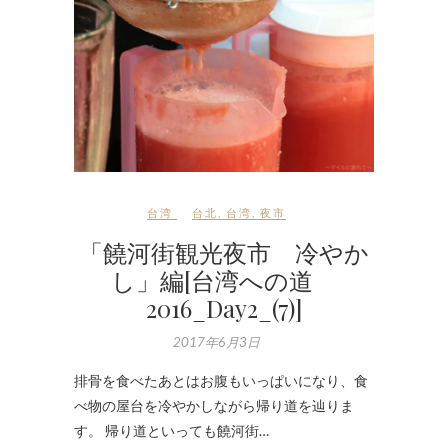
台湾
台北
,
台湾
,
夜市
「饒河街観光夜市 冷やか
し」編[台湾への道
2016_Day2_(7)]
2017年6月3日
排骨を食べたあとはお腹もいっぱいになり、食
べ物の屋台を冷やかしながら帰り道を辿りま
す。 帰り道といっても饒河街…