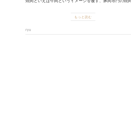
焼肉といえば牛肉というイメージを覆す、豚肉専門の焼肉
もっと読む
ryu