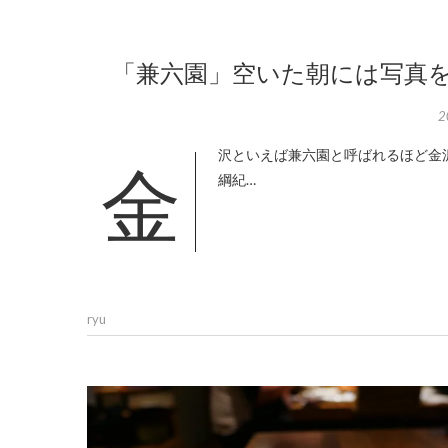
「兼六園」空いた朝には写真を撮
2
金沢といえば兼六園と呼ばれるほど金沢の代名詞でもある特別名勝、江戸時代は延宝(1676)から続く庭園で前田
綱紀…
ryu