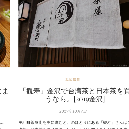
北陸信越
にま
「観寿」金沢で台湾茶と日本茶を
うなら。[2019金沢]
2019年10月7日
ん。
主計町茶屋街を奥に進むと川のほとりにある「観寿」さんは