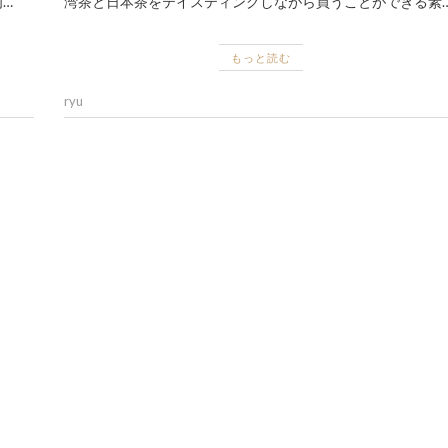
…
湾茶と日本茶をテイスティングしながら買うことができる素
もっと読む
ryu