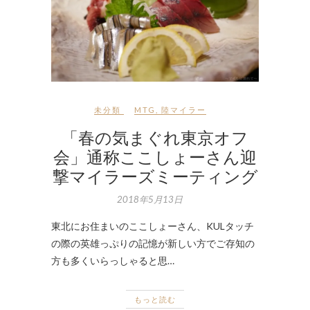
未分類
MTG
,
陸マイラー
「春の気まぐれ東京オフ
会」通称ここしょーさん迎
撃マイラーズミーティング
2018年5月13日
東北にお住まいのここしょーさん、KULタッチ
の際の英雄っぷりの記憶が新しい方でご存知の
方も多くいらっしゃると思…
もっと読む