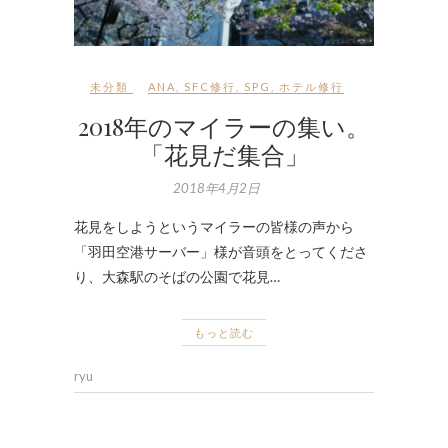
未分類
ANA
,
SFC修行
,
SPG
,
ホテル修行
2018年のマイラーの集い。
「花見だ集合」
2018年4月2日
花見をしようというマイラーの皆様の声から
「羽田空港サーバー」様が音頭をとってくださ
り、大森駅のそばの公園で花見…
もっと読む
ryu