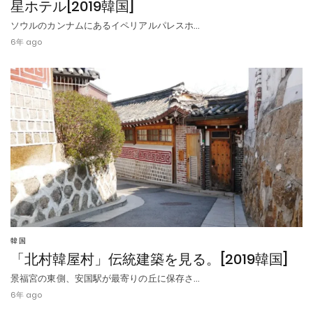
星ホテル[2019韓国]
ソウルのカンナムにあるイペリアルパレスホ…
6年 ago
韓国
「北村韓屋村」伝統建築を見る。[2019韓国]
景福宮の東側、安国駅が最寄りの丘に保存さ…
6年 ago