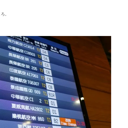
。
ころ。