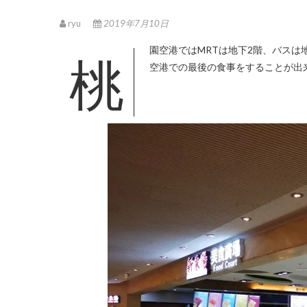
ryu
2019年7月10日
桃園空港ではMRTは地下2階、バスは地上に到着します。その間の地下1階のフロアにはフードコートがあり、
空港での最後の食事をすることが出