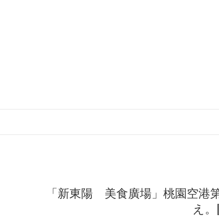
「新東陽 美食廣場」桃園空港
え。[