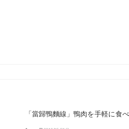
「當歸鴨麵線」鴨肉を手軽に食べた