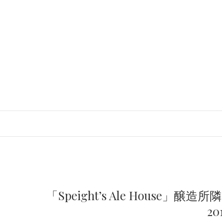
「Speight’s Ale Hous
20