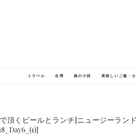
トラベル
台湾
旅の小技
美味しいご飯・
e」醸造所隣で頂くビールとランチ[ニュージーラン
18_Day6_(1)]