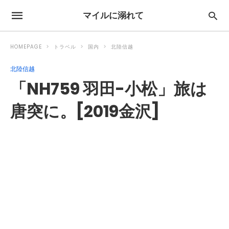
マイルに溺れて
HOMEPAGE
トラベル
国内
北陸信越
北陸信越
「NH759 羽田-小松」旅は
唐突に。[2019金沢]