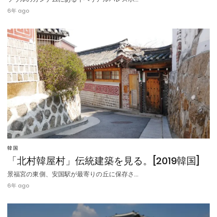
6年 ago
韓国
「北村韓屋村」伝統建築を見る。[2019韓国]
景福宮の東側、安国駅が最寄りの丘に保存さ…
6年 ago