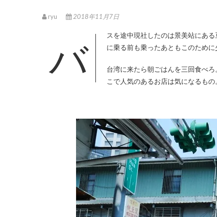
ryu
2018年11月7日
バスを途中現社したのは景美站にある豆漿と油條が美味しい佳香點心大王で朝ごはんを食べたいがため。飛行機
に乗る前も乗ったあともこのために
台湾に来たら朝ごはんを三回食べろ
こで人気のあるお店は気になるもの