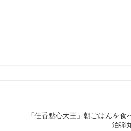
「佳香點心大王」朝ごはんを食べに
泊弾丸