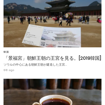
韓国
「景福宮」朝鮮王朝の王宮を見る。[2019韓国]
ソウルの中心にある朝鮮王朝が建造した王宮…
6年 ago