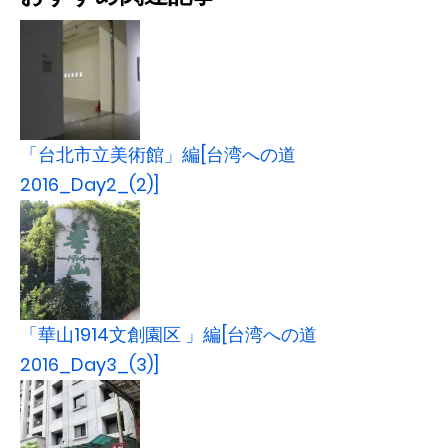
「台北市立美術館」編[台湾への道
2016_Day2_(2)]
「華山1914文創園区 」編[台湾への道
2016_Day3_(3)]