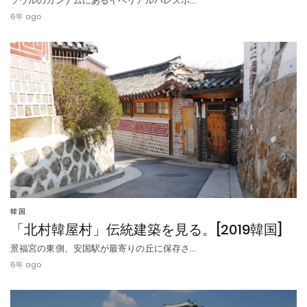
ソウルのカンナムにあるイペリアルパレスホ…
6年 ago
韓国
「北村韓屋村」伝統建築を見る。[2019韓国]
景福宮の東側、安国駅が最寄りの丘に保存さ…
6年 ago