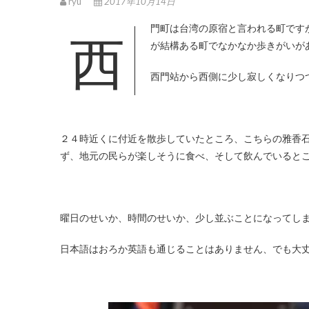
ryu
2017年10月14日
西門町は台湾の原宿と言われる町ですが、西側に行くにつれてそんな活気とは程遠い場所もあるグラデーション
が結構ある町でなかなか歩きがいが
西門站から西側に少し寂しくなりつ
２４時近くに付近を散歩していたところ、こちらの雅香石
ず、地元の民らが楽しそうに食べ、そして飲んでいると
曜日のせいか、時間のせいか、少し並ぶことになってし
日本語はおろか英語も通じることはありません、でも大