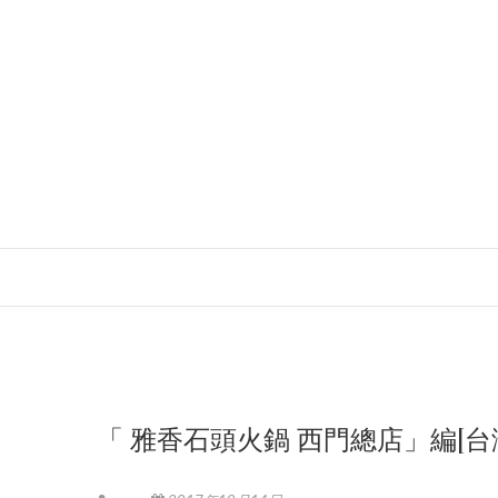
「 雅香石頭火鍋 西門總店」編[台湾への