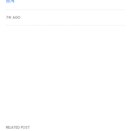
台湾
7年 AGO
RELATED POST