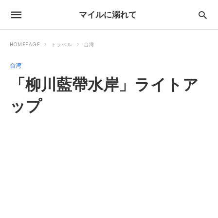
マイルに溺れて
HOMEPAGE
トラベル
台湾
台湾
「柳川藍帶水岸」ライトア
ップ