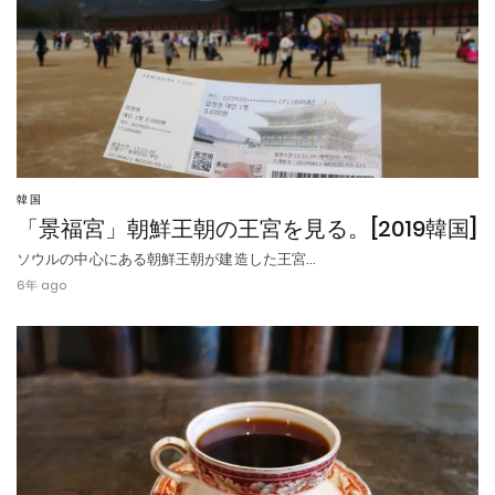
韓国
「景福宮」朝鮮王朝の王宮を見る。[2019韓国]
ソウルの中心にある朝鮮王朝が建造した王宮…
6年 ago