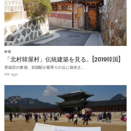
韓国
「北村韓屋村」伝統建築を見る。[2019韓国]
景福宮の東側、安国駅が最寄りの丘に保存さ…
6年 ago